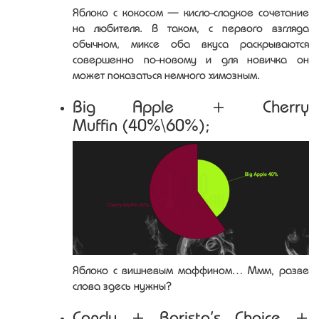
Яблоко с кокосом — кисло-сладкое сочетание
на любителя. В таком, с первого взгляда
обычном, миксе оба вкуса раскрываются
совершенно по-новому и для новичка он
может показаться немного химозным.
Big Apple + Cherry
Muffin (40%\60%);
Яблоко с вишневым маффином… Ммм, разве
слова здесь нужны?
Candy + Barista’s Choice +