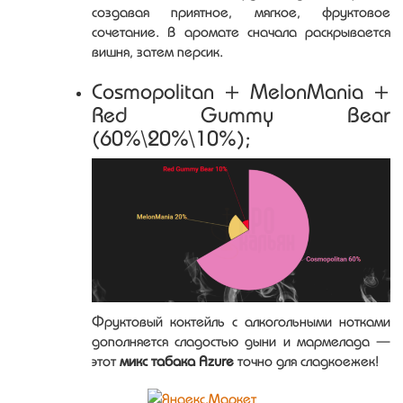
создавая приятное, мягкое, фруктовое
сочетание. В аромате сначала раскрывается
вишня, затем персик.
Cosmopolitan + MelonMania +
Red Gummy Bear
(60%\20%\10%);
Фруктовый коктейль с алкогольными нотками
дополняется сладостью дыни и мармелада —
этот
микс табака Azure
точно для сладкоежек!