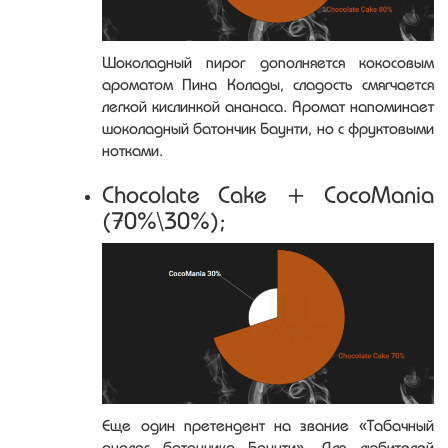
Шоколадный пирог дополняется кокосовым
ароматом Пина Колады, сладость смягчается
легкой кислинкой ананаса. Аромат напоминает
шоколадный батончик Баунти, но с фруктовыми
нотками.
Chocolate Cake + CocoMania
(70%\30%);
Еще один претендент на звание «Табачный
аналог батончика Баунти». Для любителей