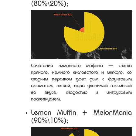
(80%\20%);
Сочетание лимонного мафина — слегка
пряного, немного кисловатого и мягкого, со
сладким персиком дает дым с фруктовым
ароматом, легкой, едва уловимой горчинкой
во вкусе, сладостью и цитрусовым
послевкусием.
Lemon Muffin + MelonMania
(90%\10%);