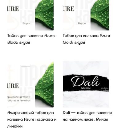
Табак для кальяна Azure
Табак для кальяна Azure
Black: вкусы
Gold: вкусы
Американский табак для
Dali — табак для кальяна
кальяна Azure: свойства и
на чайном листе. Миксы
линейки