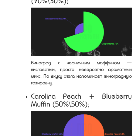
(70%\30%);
Виноград с черничным маффином —
кисловатый, просто невероятно ароматный
микс! По вкусу слега напоминает виноградную
газировку.
Carolina Peach + Blueberry
Muffin (50%\50%);