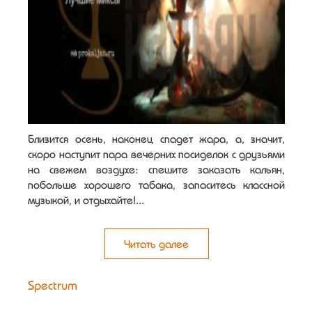
Близится осень, наконец спадет жара, а, значит,
скоро наступит пара вечерних посиделок с друзьями
на свежем воздухе: спешите заказать кальян,
побольше хорошего табака, запаситесь классной
музыкой, и отдыхайте!...
Читать далее
Spectrum