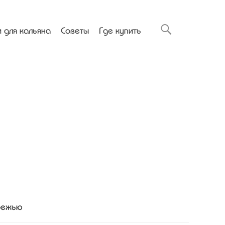
 для кальяна
Советы
Где купить
убежью