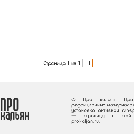
Страница 1 из 1
1
© Про кальян. При 
редакционных материалов
установка активной гипе
— страницу с этой 
prokaljan.ru.