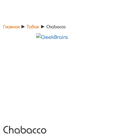
Главная
►
Табак
►
Chabacco
Chabacco