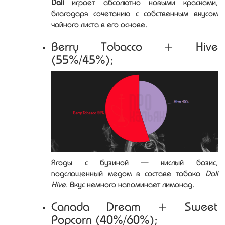
Dali
играет абсолютно новыми красками,
благодаря сочетанию с собственным вкусом
чайного листа в его основе.
Berry Tobacco + Hive
(55%/45%);
Ягоды с бузиной — кислый базис,
подслащенный медом в составе табака
Dali
Hive
. Вкус немного напоминает лимонад.
Canada Dream + Sweet
Popcorn (40%/60%);