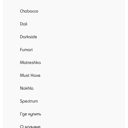
Chabacco
Dali
Darkside
Fumari
Matreshka
Must Have
Nakhla
Spectrum
Где купить
О кальяне