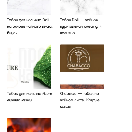
Табак для кальяна Dali
Табак Dali — чайная
на основе чайного листа.
курительная смесь для
Вкусы
кальяна
Табак для кальяна Azure:
Chabacco — табак на
лучшие миксы
чайном листе. Крутые
миксы