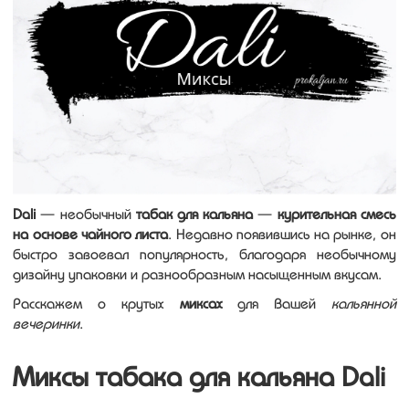
Dali
— необычный
табак для кальяна
—
курительная смесь
на основе чайного листа
. Недавно появившись на рынке, он
быстро завоевал популярность, благодаря необычному
дизайну упаковки и разнообразным насыщенным вкусам.
Расскажем о крутых
миксах
для Вашей
кальянной
вечеринки
.
Миксы табака для кальяна Dali