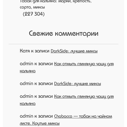
Табак для кальяна: марки, крепость,
сорта, миксы
(227 304)
Свежие комментарии
Катя
к записи
DarkSide: лучшие миксы
admin
к записи
Как отмыть глиняную чашу для
кальяна
admin
к записи
DarkSide: лучшие миксы
admin
к записи
Как отмыть глиняную чашу для
кальяна
admin
к записи
Chabacco — табак на чайном
листе. Крутые миксы