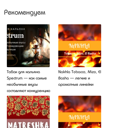
Рекомендуем
Табак для кальяна
Nakhla Tobacco, Mizo, El
Spectrum — как самые
Basha — легкие и
необычные вкусы
ароматные линейки
составляют конкуренцию
привычным