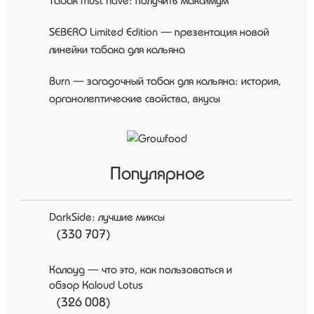
Табак must have: получить максимум
SEBERO Limited Edition — презентация новой
линейки табака для кальяна
Burn — загадочный табак для кальяна: история,
органолептические свойства, вкусы
Популярное
DarkSide: лучшие миксы
(330 707)
Калауд — что это, как пользоваться и
обзор Kaloud Lotus
(326 008)