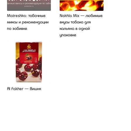
Matreshka: табачные
Nakhla Mix — любимые
миксы и рекомендации
вкусы табака для
по забивке
кальяна в одной
упаковке
Al Fakher — Вишня