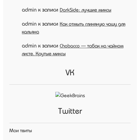
admin
к записи
DarkSide: лучшие миксы
admin
к записи
Как отмыть глиняную чашу для
кальяна
admin
к записи
Chabacco — табак на чайном
листе. Крутые миксы
VK
Twitter
Мои твиты