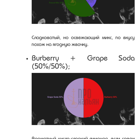
Сладковатый, но освежающий микс, по вкусу
похож на ягодную жвачку.
Burberry + Grape Soda
(50%/50%);
Ароматный кисло-сладкий лимонад, если среди