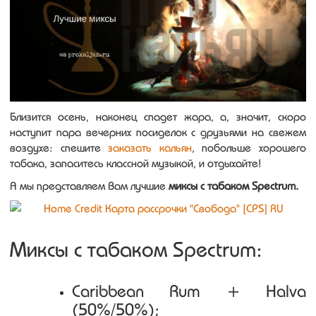
Близится осень, наконец спадет жара, а, значит, скоро
наступит пара вечерних посиделок с друзьями на свежем
воздухе: спешите
заказать кальян
, побольше хорошего
табака, запаситесь классной музыкой, и отдыхайте!
А мы представляем Вам лучшие
миксы с табаком Spectrum.
Миксы с табаком Spectrum:
Caribbean Rum + Halva
(50%/50%);