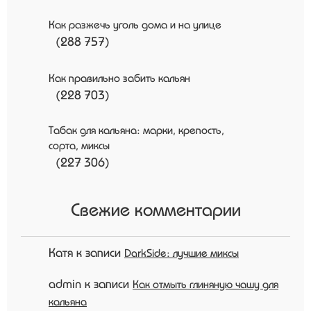
Как разжечь уголь дома и на улице
(288 757)
Как правильно забить кальян
(228 703)
Табак для кальяна: марки, крепость,
сорта, миксы
(227 306)
Свежие комментарии
Катя
к записи
DarkSide: лучшие миксы
admin
к записи
Как отмыть глиняную чашу для
кальяна