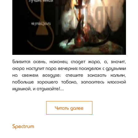
Близится осень, наконец спадет жара, а, значит,
скоро наступит пара вечерних посиделок с друзьями
на свежем воздухе: спешите заказать кальян,
побольше хорошего табака, запаситесь классной
музыкой, и отдыхайте!...
Читать далее
Spectrum