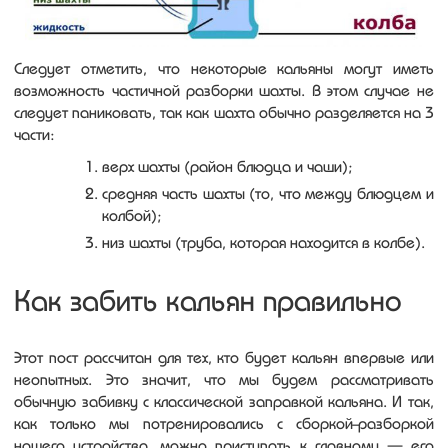
Следует отметить, что некоторые кальяны могут иметь
возможность частичной разборки шахты. В этом случае не
следует паниковать, так как шахта обычно разделяется на 3
части:
верх шахты (район блюдца и чаши);
средняя часть шахты (то, что между блюдцем и
колбой);
низ шахты (труба, которая находится в колбе).
Как забить кальян правильно
Этот пост рассчитан для тех, кто будет кальян впервые или
неопытных. Это значит, что мы будем рассматривать
обычную забивку с классической заправкой кальяна. И так,
как только мы потренировались с сборкой-разборкой
нашего устройства, можно приступать к главному — его