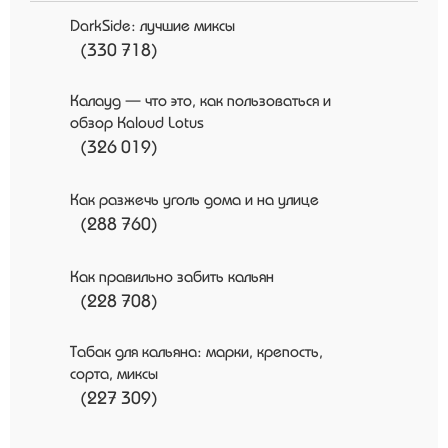
DarkSide: лучшие миксы
(330 718)
Калауд — что это, как пользоваться и
обзор Kaloud Lotus
(326 019)
Как разжечь уголь дома и на улице
(288 760)
Как правильно забить кальян
(228 708)
Табак для кальяна: марки, крепость,
сорта, миксы
(227 309)