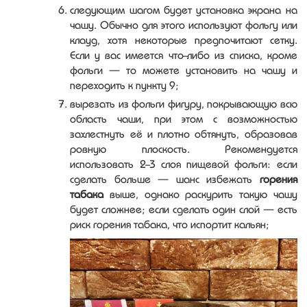
следующим шагом будет установка экрана на
чашу. Обычно для этого используют фольгу или
клауд, хотя некоторые предпочитают сетку.
Если у вас имеется что-либо из списка, кроме
фольги — то можете установить на чашу и
переходить к пункту 9;
вырезать из фольги фигуру, покрывающую всю
область чаши, при этом с возможностью
захлестнуть её и плотно обтянуть, образовав
ровную плоскость. Рекомендуется
использовать 2-3 слоя пищевой фольги: если
сделать больше — шанс избежать
горения
табака
выше, однако раскурить такую чашу
будет сложнее; если сделать один слой — есть
риск горения табака, что испортит кальян;