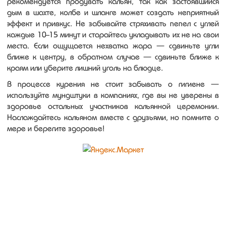
рекомендуется продувать кальян, так как застоявшийся
дым в шахте, колбе и шланге может создать неприятный
эффект и привкус. Не забывайте стряхивать пепел с углей
каждые 10-15 минут и старайтесь укладывать их не на свои
места. Если ощущается нехватка жара — сдвиньте угли
ближе к центру, в обратном случае — сдвиньте ближе к
краям или уберите лишний уголь на блюдце.
В процессе курения не стоит забывать о гигиене —
используйте мундштуки в компаниях, где вы не уверены в
здоровье остальных участников кальянной церемонии.
Наслаждайтесь кальяном вместе с друзьями, но помните о
мере и берегите здоровье!