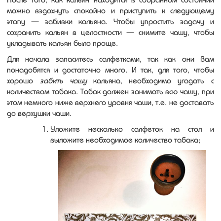
можно вздохнуть спокойно и приступить к следующему
этапу — забивки кальяна. Чтобы упростить задачу и
сохранить кальян в целостности — снимите чашу, чтобы
укладывать кальян было проще.
Для начала запаситесь салфетками, так как они Вам
понадобятся и достаточно много. И так, для того, чтобы
хорошо
забить чашу
кальяна, необходимо угадать с
количеством табака. Табак должен занимать всю чашу, при
этом немного ниже верхнего уровня чаши, т.е. не доставать
до верхушки чаши.
Уложите несколько салфеток на стол и
выложите необходимое количество табака;