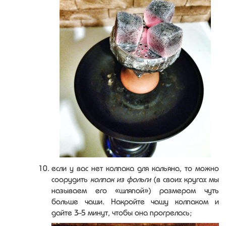
если у вас нет колпака для кальяна, то можно
соорудить
колпак из фольги
(в своих кругах мы
называем его «шляпой») размером чуть
больше чаши. Накройте чашу колпаком и
дайте 3-5 минут, чтобы она прогрелась;