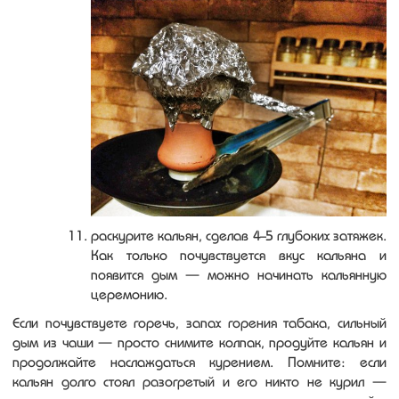
раскурите кальян, сделав 4-5 глубоких затяжек.
Как только почувствуется вкус кальяна и
появится дым — можно начинать кальянную
церемонию.
Если почувствуете горечь, запах горения табака, сильный
дым из чаши — просто снимите колпак, продуйте кальян и
продолжайте наслаждаться курением. Помните: если
кальян долго стоял разогретый и его никто не курил —