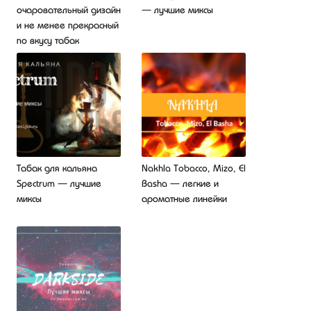
очаровательный дизайн
— лучшие миксы
и не менее прекрасный
по вкусу табак
Табак для кальяна
Nakhla Tobacco, Mizo, El
Spectrum — лучшие
Basha — легкие и
миксы
ароматные линейки