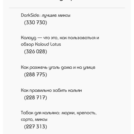
DarkSide: лучшие миксы
(330 730)
Калауд — что это, как пользоваться и
обзор Kaloud Lotus
(326 028)
Как разжечь уголь дома и на улице
(288 775)
Как правильно забить кальян
(228 717)
Табак для кальяна: марки, крепость,
сорта, миксы
(227 313)