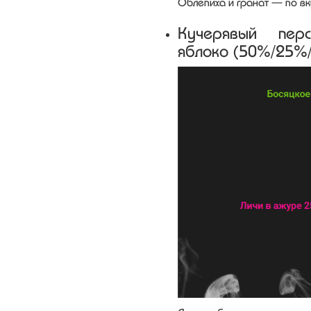
Облепиха и гранат — по вк
Кучерявый пе
яблоко (50%/25%