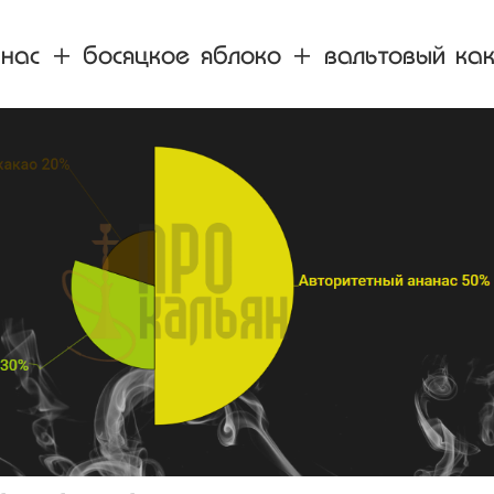
анас + босяцкое яблоко + вальтовый ка