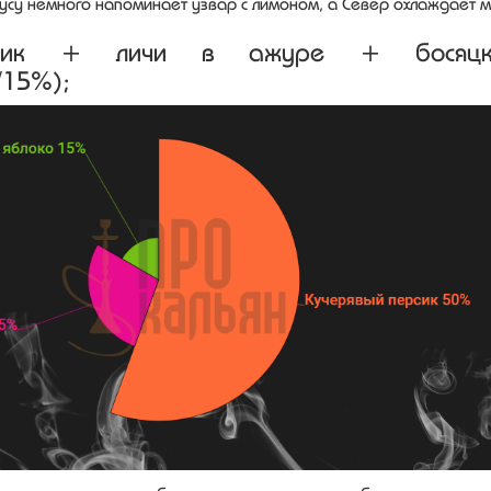
усу немного напоминает узвар с лимоном, а Север охлаждает м
рсик + личи в ажуре + босяцк
/15%);