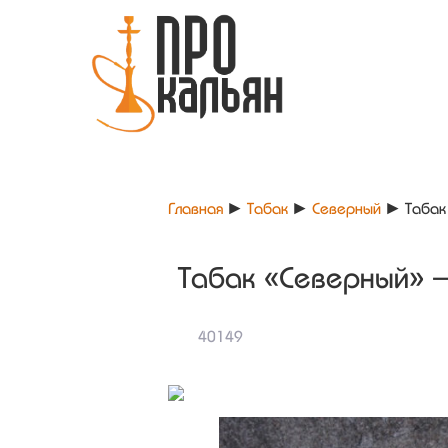
Главная
►
Табак
►
Северный
►
Табак
Табак «Северный» —
40149