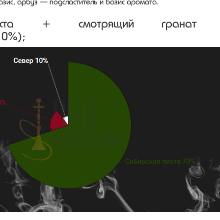
азис, арбуз — подсластитель и базис аромата.
пихта + смотрящий гранат
10%);