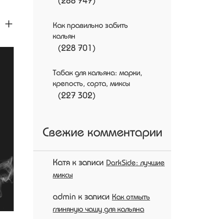
 +
Как правильно забить
кальян
(228 701)
Табак для кальяна: марки,
крепость, сорта, миксы
(227 302)
Свежие комментарии
Катя
к записи
DarkSide: лучшие
миксы
admin
к записи
Как отмыть
глиняную чашу для кальяна