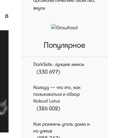
органолептические свойства,
вкусы
 в
Популярное
DarkSide: лучшие миксы
(330 697)
Калауд — что это, как
пользоваться и обзор
Kaloud Lotus
(326 002)
Как разжечь уголь дома и
на улице
(288 747)