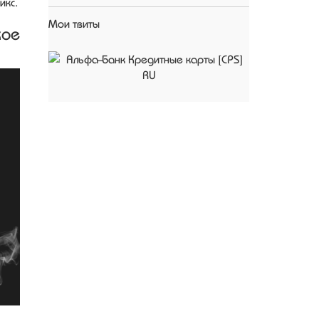
икс.
Мои твиты
ое