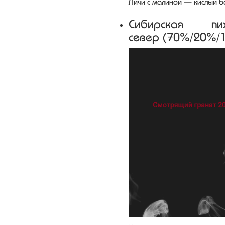
Личи с малиной — кислый б
Сибирская 
север (70%/20%/