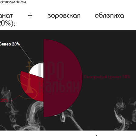
нотками хвои.
ранат + воровская облепиха
20%);