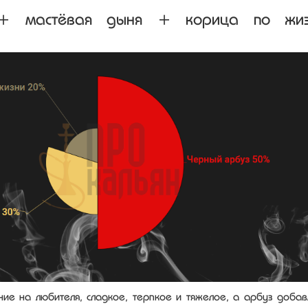
+ мастёвая дыня + корица по жиз
ие на любителя, сладкое, терпкое и тяжелое, а арбуз добав