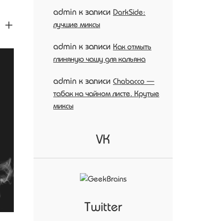
admin
к записи
DarkSide:
 +
лучшие миксы
admin
к записи
Как отмыть
глиняную чашу для кальяна
admin
к записи
Chabacco —
табак на чайном листе. Крутые
миксы
VK
Twitter