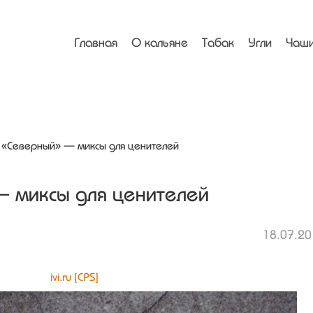
Menu
Skip to content
Главная
О кальяне
Табак
Угли
Чаши
 «Северный» — миксы для ценителей
 миксы для ценителей
18.07.20