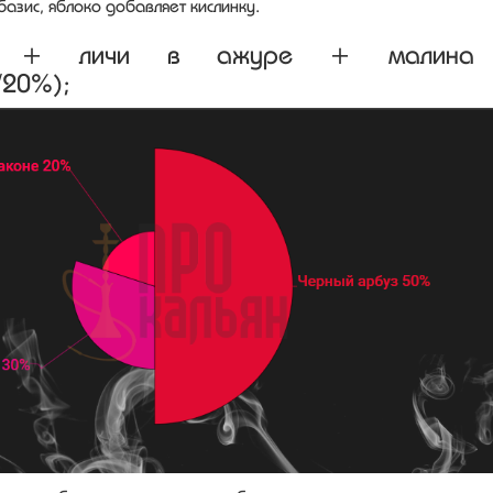
азис, яблоко добавляет кислинку.
уз + личи в ажуре + малина
/20%);