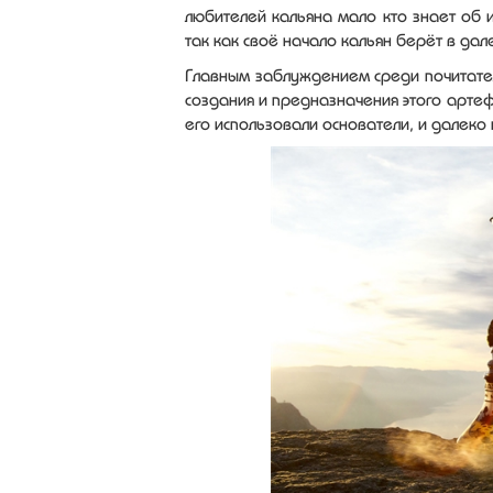
любителей кальяна мало кто знает об 
так как своё начало кальян берёт в да
Главным заблуждением среди почитател
создания и предназначения этого артефа
его использовали основатели, и далеко