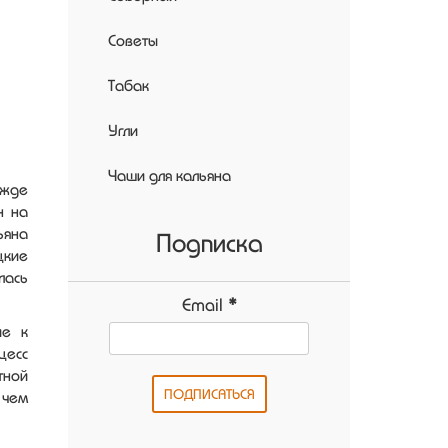
Советы
Табак
Угли
Чаши для кальяна
ежде
н на
ьяна
Подписка
цкие
лась
Email
*
ие к
цесс
тной
 чем