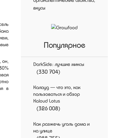
органолептические свойства,
вкусы
сель
бака
ием,
Популярное
рвые
 он,
DarkSide: лучшие миксы
 30%
(330 704)
овая
ютно
Калауд — что это, как
ая в
пользоваться и обзор
Kaloud Lotus
(326 008)
Как разжечь уголь дома и
на улице
(288 755)