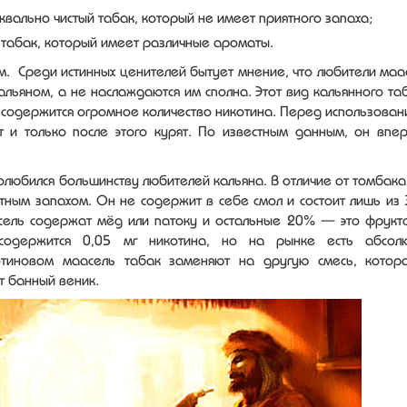
вально чистый табак, который не имеет приятного запаха;
табак, который имеет различные ароматы.
м. Среди истинных ценителей бытует мнение, что любители маа
кальяном, а не наслаждаются им сполна. Этот вид кальянного та
ём содержится огромное количество никотина. Перед использован
 и только после этого курят. По известным данным, он впе
олюбился большинству любителей кальяна. В отличие от томбака,
тным запахом. Он не содержит в себе смол и состоит лишь из
сель содержат мёд или патоку и остальные 20% — это фрукт
 содержится 0,05 мг никотина, но на рынке есть абсол
отиновом маасель табак заменяют на другую смесь, котор
т банный веник.