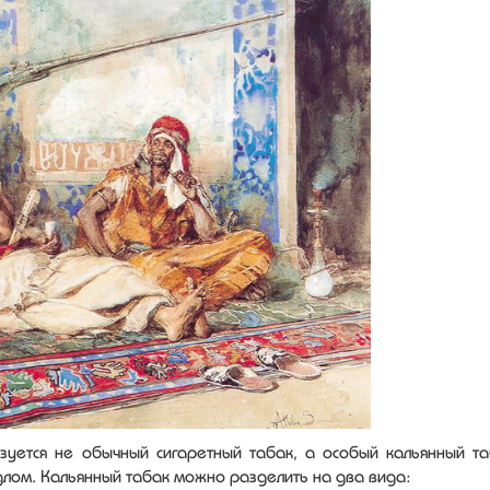
ьзуется не обычный сигаретный табак, а особый кальянный та
длом. Кальянный табак можно разделить на два вида: