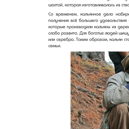
шахтой, которая изготавливалась из ств
Со временем, кальянное дело набира
получения всё большего удовольствия о
которые производили кальяны из дерев
слабо развита. Для богатых людей шишу
или серебра. Таким образом, кальян ст
семьи.