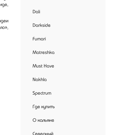
иде,
Dali
идеи
Darkside
ло»,
Fumari
Matreshka
Must Have
Nakhla
Spectrum
Где купить
О кальяне
Северный