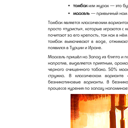
томбак
или журак — это бук
маасель
— привычный нам 
Томбак является классическим варианто
просто «туристы», которые играются с 
почитают за его крепость, так как в н
томбак вымачивают в воде, отжимают
появился в Турции и Иране.
Маасель пришёл на Запад из Египта и п
напротив, выделяется приятным, арома
черного очищенного табака. 50% маа
стружка. В классическом варианте
безникотиновые варианты. В безник
процессе курения по запаху напоминае