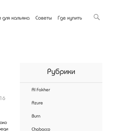
 для кальяна
Советы
Где купить
Рубрики
Al Fakher
16
Azure
Burn
нако
реди
Chabacco