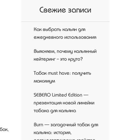
Свежие записи
Как выбрать кальян для
ежедневного использования
Выясняем, почему кальянный
кейтеринг – это круто?
Табак must have: получить
максимум
SEBERO Limited Edition —
презентация новой линейки
табака для кальяна
Burn — загадочный табак для
бак,
кальяна: история,