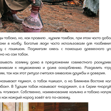
 табака, но, как правило , курили томбак, при этом часто доба
оки в колбу. Богатые люди часто использовали для «забивки
ку с гашишом. Поджигали смесь с помощью древесного уг
но на сам табак.
азывать хозяину дома в предложении совместного раскурив
внивали к неуважению и даже оскорблению. Разделить «тр
м, так как этот ритуал считался символом дружбы и доверия.
называют «хукка», а табак «шиша», а на Ближнем Востоке кал
мбак». В Турции табак называют «нарджил», а в Сирии «наргуй
ть «галиан». Собственно, наименование кальяна и табака напр
к как каждый народ зовёт его по-своему.