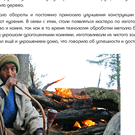
ола дерева.
ло обороты и постоянно приносило улучшения конструкции
т курения. В связи с этим, стали появляться мастера по изгото
а и камня, так как в то время технология обработки металла 
 украшали драгоценными камнями, изготавливали из чистого зо
ал ещё и украшением дома, что говорило об успешности и дост