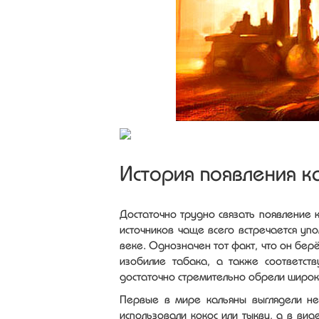
История появления к
Достаточно трудно связать появление 
источников чаще всего встречается упо
веке. Однозначен тот факт, что он берё
изобилие табака, а также соответст
достаточно стремительно обрели широк
Первые в мире кальяны выглядели не 
использовали кокос или тыкву, а в вид