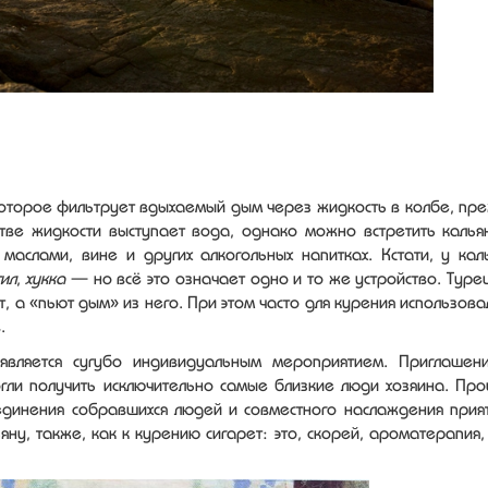
которое фильтрует вдыхаемый дым через жидкость в колбе, пр
стве жидкости выступает вода, однако можно встретить калья
маслами, вине и других алкогольных напитках. Кстати, у кал
ил
,
хукка
— но всё это означает одно и то же устройство. Туре
т, а «пьют дым» из него. При этом часто для курения использова
.
является сугубо индивидуальным мероприятием. Приглашен
гли получить исключительно самые близкие люди хозяина. Про
единения собравшихся людей и совместного наслаждения прия
яну, также, как к курению сигарет: это, скорей, ароматерапия,