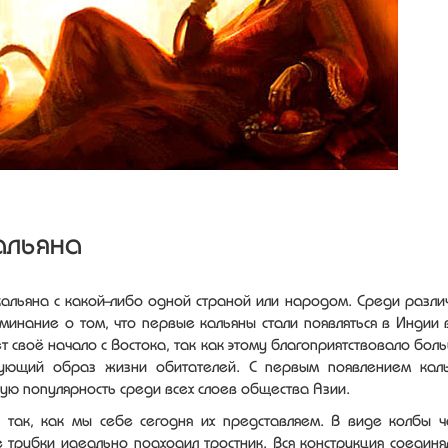
альяна
кальяна с какой-либо одной страной или народом. Среди разли
минание о том, что первые кальяны стали появляться в Индии 
т своё начало с Востока, так как этому благоприятствовало бол
вующий образ жизни обитателей. С первым появлением кал
ую популярность среди всех слоев общества Азии.
так, как мы себе сегодня их представляем. В виде колбы ч
е трубки идеально подходил тростник. Вся конструкция соединя