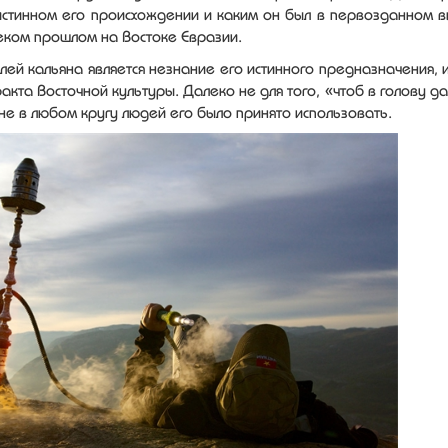
истинном его происхождении и каким он был в первозданном в
леком прошлом на Востоке Евразии.
ей кальяна является незнание его истинного предназначения, 
кта Восточной культуры. Далеко не для того, «чтоб в голову да
 не в любом кругу людей его было принято использовать.