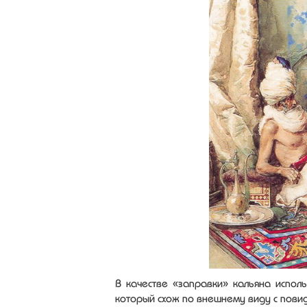
В качестве «заправки» кальяна испол
который схож по внешнему виду с пови