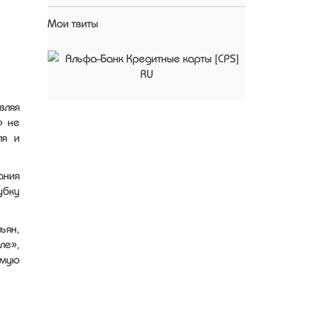
Мои твиты
вляя
» не
ля и
ания
убку
ьян,
ле»,
ямую