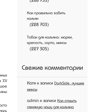
Как правильно забить
кальян
(228 703)
Табак для кальяна: марки,
крепость, сорта, миксы
(227 305)
Свежие комментарии
чных
в XV
Катя
к записи
DarkSide: лучшие
ьшое
миксы
ьяны
admin
к записи
Как отмыть
асто
глиняную чашу для кальяна
лась