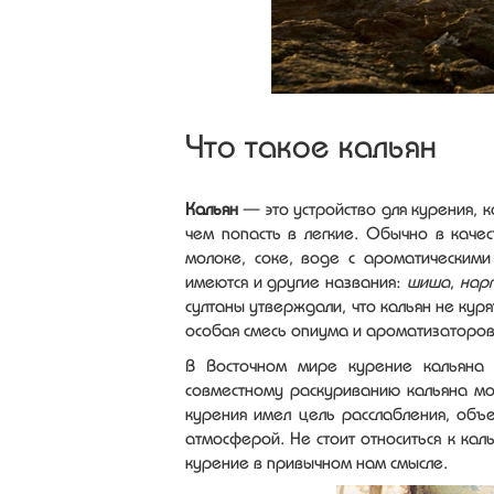
Что такое кальян
Кальян
— это устройство для курения, 
чем попасть в легкие. Обычно в каче
молоке, соке, воде с ароматическими 
имеются и другие названия:
шиша
,
нарг
султаны утверждали, что кальян не куря
особая смесь опиума и ароматизаторов
В Восточном мире курение кальяна 
совместному раскуриванию кальяна мо
курения имел цель расслабления, объ
атмосферой. Не стоит относиться к каль
курение в привычном нам смысле.