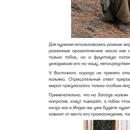
Для курения использовались разные виды
различные ароматические масла или с
только табак, но и фруктовую пато
укладывали его на чашу, непосредствен
У Восточного народа не принято отк
кальяна. Отрицательный ответ прира
мира» предлагалось только особым людя
Примечательно, что на Западе кальян 
напротив, зовут «шишой», а табак «то
когда как в Индии вы уже будете кури
зависит от места его происхождения, та