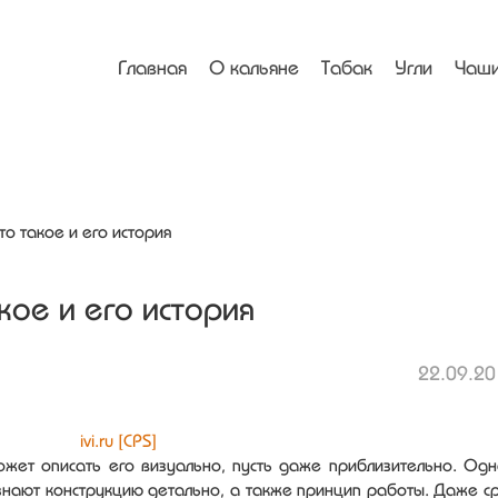
Menu
Skip to content
Главная
О кальяне
Табак
Угли
Чаши
то такое и его история
кое и его история
22.09.20
жет описать его визуально, пусть даже приблизительно. Од
 знают конструкцию детально, а также принцип работы. Даже с