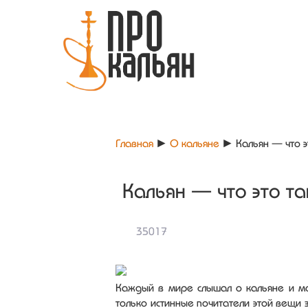
Главная
►
О кальяне
►
Кальян — что э
Кальян — что это та
35017
Каждый в мире слышал о кальяне и мо
только истинные почитатели этой вещи