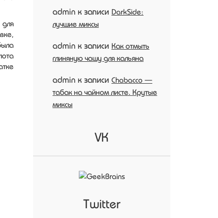
admin
к записи
DarkSide:
 для
лучшие миксы
вке,
admin
к записи
была
Как отмыть
лота
глиняную чашу для кальяна
атке
admin
к записи
Chabacco —
табак на чайном листе. Крутые
миксы
VK
Twitter