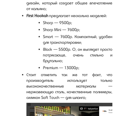
дизайн, который создает общее впечатление
от кальяна;
First Hookah
предлагает несколько моделей:
Sharp — 9500р;
Sharp Mini — 7600р;
Smart — 7600р. Компактный, удобен
для транспортировки;
Black — 5500р. О, он выглядет просто
потрясающе, очень стильно и
брутально;
Premium — 13000р;
Стоит отметить так же тот факт, что
производитель использует только
высококачественные материалы —
нержавеющую сталь, качественные полимеры,
силикон Soft Touch — для шланга;