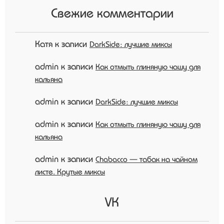
Свежие комментарии
Катя
к записи
DarkSide: лучшие миксы
admin
к записи
Как отмыть глиняную чашу для
кальяна
admin
к записи
DarkSide: лучшие миксы
admin
к записи
Как отмыть глиняную чашу для
кальяна
admin
к записи
Chabacco — табак на чайном
листе. Крутые миксы
VK