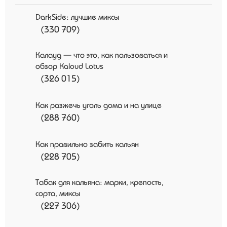
DarkSide: лучшие миксы
(330 709)
Калауд — что это, как пользоваться и
обзор Kaloud Lotus
(326 015)
Как разжечь уголь дома и на улице
(288 760)
Как правильно забить кальян
(228 705)
Табак для кальяна: марки, крепость,
сорта, миксы
(227 306)