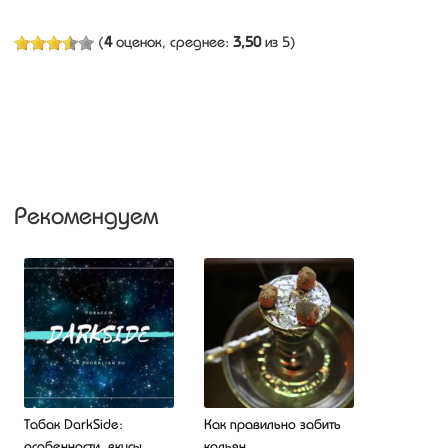
(
4
оценок, среднее:
3,50
из 5)
Рекомендуем
Табак DarkSide:
Как правильно забить
особенности, вкусы,
кальян